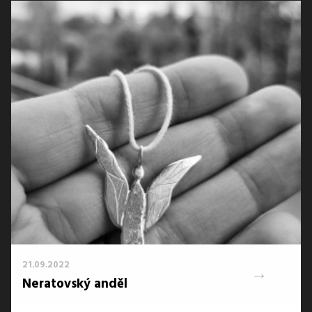
21.09.2022
→
Neratovský anděl