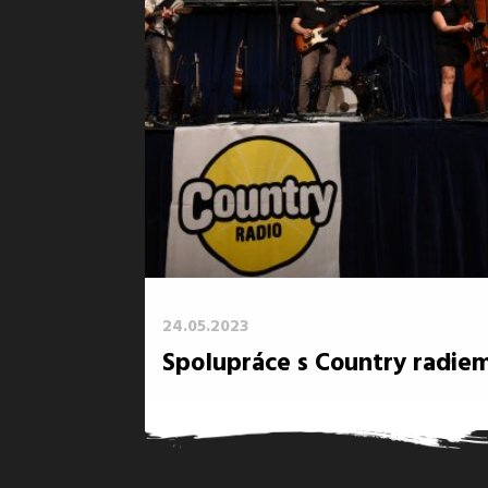
24.05.2023
→
Spolupráce s Country radie