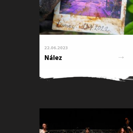
22.06.2023
→
Nález