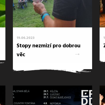
19.06.2023
Stopy nezmizí pro dobrou
→
věc