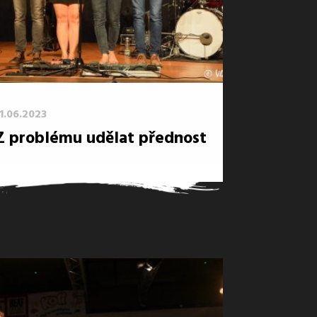
11.06.2023
→
Z problému udělat přednost